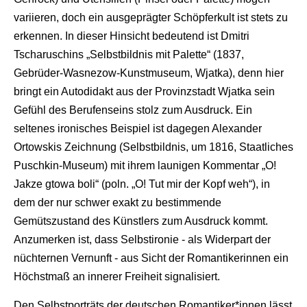
variieren, doch ein ausgeprägter Schöpferkult ist stets zu
erkennen. In dieser Hinsicht bedeutend ist Dmitri
Tscharuschins „Selbstbildnis mit Palette“ (1837,
Gebrüder-Wasnezow-Kunstmuseum, Wjatka), denn hier
bringt ein Autodidakt aus der Provinzstadt Wjatka sein
Gefühl des Berufenseins stolz zum Ausdruck. Ein
seltenes ironisches Beispiel ist dagegen Alexander
Ortowskis Zeichnung (Selbstbildnis, um 1816, Staatliches
Puschkin-Museum) mit ihrem launigen Kommentar „O!
Jakze gtowa boli“ (poln. „O! Tut mir der Kopf weh“), in
dem der nur schwer exakt zu bestimmende
Gemütszustand des Künstlers zum Ausdruck kommt.
Anzumerken ist, dass Selbstironie - als Widerpart der
nüchternen Vernunft - aus Sicht der Romantikerinnen ein
Höchstmaß an innerer Freiheit signalisiert.
Den Selbstporträts der deutschen Romantiker*innen lässt