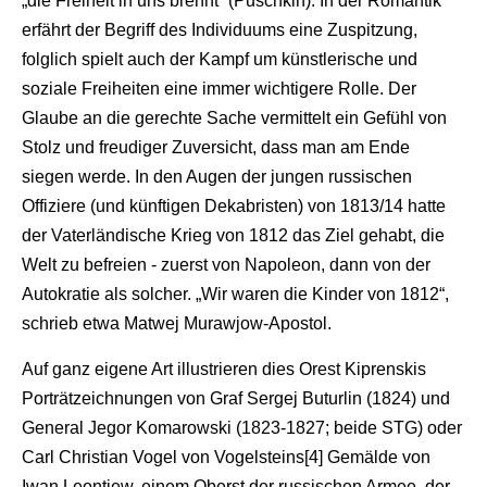
„die Freiheit in uns brennt“ (Puschkin). In der Romantik
erfährt der Begriff des Individuums eine Zuspitzung,
folglich spielt auch der Kampf um künstlerische und
soziale Freiheiten eine immer wichtigere Rolle. Der
Glaube an die gerechte Sache vermittelt ein Gefühl von
Stolz und freudiger Zuversicht, dass man am Ende
siegen werde. In den Augen der jungen russischen
Offiziere (und künftigen Dekabristen) von 1813/14 hatte
der Vaterländische Krieg von 1812 das Ziel gehabt, die
Welt zu befreien - zuerst von Napoleon, dann von der
Autokratie als solcher. „Wir waren die Kinder von 1812“,
schrieb etwa Matwej Murawjow-Apostol.
Auf ganz eigene Art illustrieren dies Orest Kiprenskis
Porträtzeichnungen von Graf Sergej Buturlin (1824) und
General Jegor Komarowski (1823-1827; beide STG) oder
Carl Christian Vogel von Vogelsteins[4] Gemälde von
Iwan Leontjew, einem Oberst der russischen Armee, der