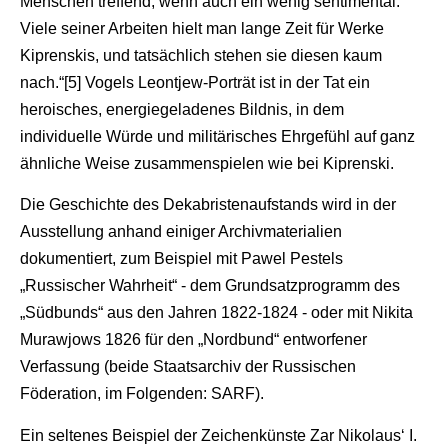
Menschen treffend, wenn auch ein wenig sentimental.
Viele seiner Arbeiten hielt man lange Zeit für Werke
Kiprenskis, und tatsächlich stehen sie diesen kaum
nach.“[5] Vogels Leontjew-Porträt ist in der Tat ein
heroisches, energiegeladenes Bildnis, in dem
individuelle Würde und militärisches Ehrgefühl auf ganz
ähnliche Weise zusammenspielen wie bei Kiprenski.
Die Geschichte des Dekabristenaufstands wird in der
Ausstellung anhand einiger Archivmaterialien
dokumentiert, zum Beispiel mit Pawel Pestels
„Russischer Wahrheit“ - dem Grundsatzprogramm des
„Südbunds“ aus den Jahren 1822-1824 - oder mit Nikita
Murawjows 1826 für den „Nordbund“ entworfener
Verfassung (beide Staatsarchiv der Russischen
Föderation, im Folgenden: SARF).
Ein seltenes Beispiel der Zeichenkünste Zar Nikolaus‘ I.